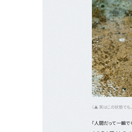
〈▲ 実はこの状態で
「人間だって
一瞬で