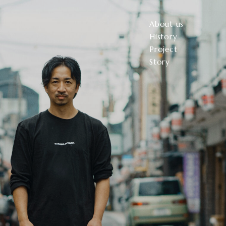
About us
History
Project
Story