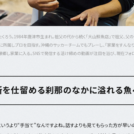
たくろう。1984年唐津市生まれ。祖父の代から続く「大山鮮魚店」で祖父、父
に所属しプロを目指す。沖縄のサッカーチームでもプレーし、「家業をすんな
帰郷し家業に入る。SNSで発信する活け締めの動画が注目を浴び、現在フォロ
所を仕留める刹那のなかに溢れる魚
というより“手当て”なんですよね。話すよりも見てもらった方が早