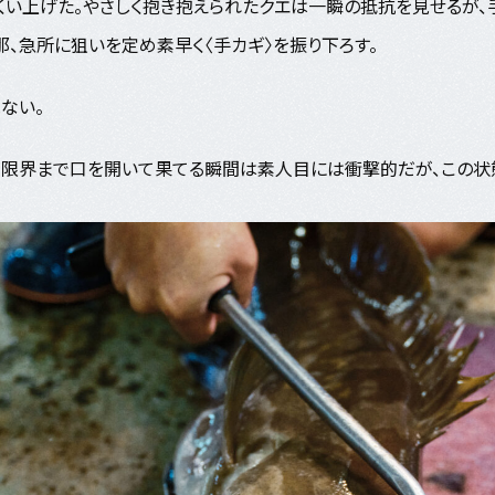
くい上げた。やさしく抱き抱えられたクエは一瞬の抵抗を見せるが
那、急所に狙いを定め素早く〈手カギ〉を振り下ろす。
ない。
限界まで口を開いて果てる瞬間は素人目には衝撃的だが、この状