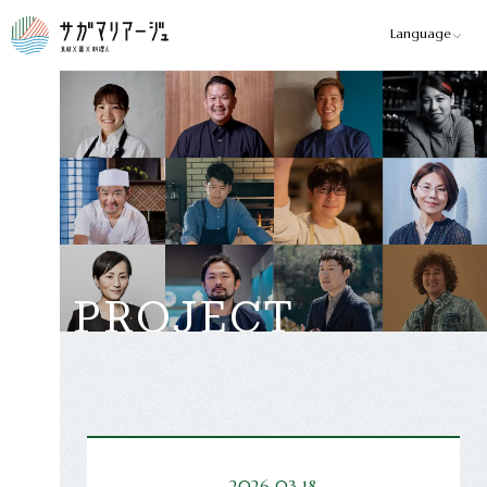
Language
P
R
O
J
E
C
T
2026.03.18