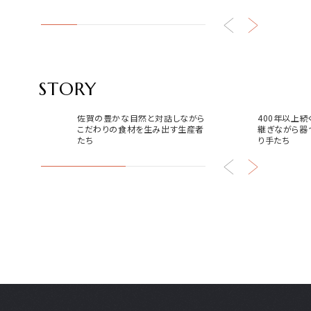
STORY
食
器
佐賀の豊かな自然と対話しながら
400年以上
こだわりの食材を生み出す生産者
継ぎながら器
たち
り手たち