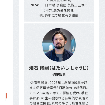
2024年 日本橋 髙島屋 美術工芸サロ
ンにて展覧会を開催
他、各地にて展覧会を開催
畑石 修嗣（はたいし しゅうじ）
畑萬陶苑
佐賀県出身。2026年に創業100年を迎
える伊万里焼窯元「畑萬陶苑」の5代目。
ミニマル表現の考えに影響を受け、手仕
事によって生み出される有機的な表現と
の融合に挑戦。素材の持つ可能性を感じ