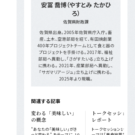
安冨 喬博（やすとみ たかひ
ろ）
佐賀県財政課
佐賀県出身。2005年佐賀県庁入庁。畜
産、土木、空港部局を経て、有田焼創業
400年プロジェクトチームとして食と器の
プロジェクトを手掛ける。2017年、福祉
部局へ異動し、「さがすたいる」立ち上げ
に携わる。 2021年、産業部局へ異動し、
「サガマリアージュ」立ち上げに携わる。
2025年より現職。
関連する記事
変わる「美味しい」
トークセッション
の概念
レポート
"あなたの「美味しい」がき
トークセッション1つ目
っと変わる" をテーマに、10
ーマは「美食地質学」。 