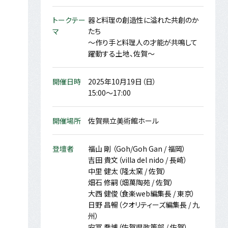
トークテー
器と料理の創造性に溢れた共創のか
マ
たち
～作り手と料理人の才能が共鳴して
躍動する土地、佐賀～
開催日時
2025年10月19日（日）
15:00～17:00
開催場所
佐賀県立美術館ホール
登壇者
福山 剛 （Goh/Goh Gan / 福岡）
吉田 貴文（villa del nido / 長崎）
中里 健太（隆太窯 / 佐賀）
畑石 修嗣（畑萬陶苑 / 佐賀）
大西 健俊（食楽web編集長 / 東京）
日野 昌暢（クオリティーズ編集長 / 九
州）
安冨 喬博（佐賀県政策部 / 佐賀）