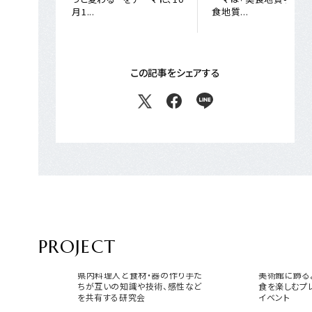
月1...
食地質...
この記事をシェアする
PROJECT
サガマリアージュラボ
USEUM 
県内料理人と食材・器の作り手た
美術館に飾る
ちが互いの知識や技術、感性など
食を楽しむプ
を共有する研究会
イベント