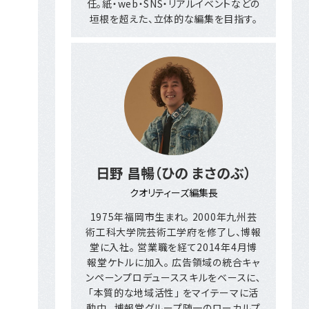
任。紙・web・SNS・リアルイベントなどの
垣根を超えた、立体的な編集を目指す。
日野 昌暢（ひの まさのぶ）
クオリティーズ編集長
1975年福岡市生まれ｡ 2000年九州芸
術工科大学院芸術工学府を修了し、博報
堂に入社｡ 営業職を経て2014年4月博
報堂ケトルに加入｡ 広告領域の統合キャ
ンペーンプロデューススキルをベースに､
｢本質的な地域活性｣ をマイテーマに活
動中｡ 博報堂グループ随一のローカルプ