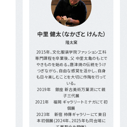
中里 健太（なかざと けんた）
隆太窯
2015年、文化服装学院ファッション工科
専門課程を卒業後、父 中里太亀のもとで
やきものを始める。唐津焼の伝統をうけ
つぎながら、自由な感覚を活かし、自身
も日々楽しむことを大切に作陶を行って
いる。
2019年 銀座 新古美術万葉洞にて親
子三代展
2021年 福岡 ギャラリートミナガにて初
個展
2023年 新宿 柿傳ギャラリーにて東日
本初個展(2024年、2025年も同会場に
て展覧会を開催)