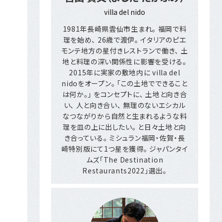
villa del nido
1981年長崎県雲仙市生まれ｡ 福岡で料
理を始め､ 26歳で渡伊｡ イタリアのピエ
モンテ地方の星付きレストランで働き､ 土
地と料理の深い関係性に影響を受ける｡
2015年に実家の敷地内に villa del
nidoをオープン｡ ｢この土地でできること
は何か｡｣ をコンセプトに､ 土地と向き合
い､ 人と向き合い､ 無理のないエシカル
なつながりから自然と生まれるような料
理を皿の上に出したい｡ と日々土地と向
き合っている｡ ミシュラン福岡・佐賀・長
崎特別版にて1つ星を獲得｡ ジャパンタイ
ムズ「The Destination
Restaurants2022」選出｡