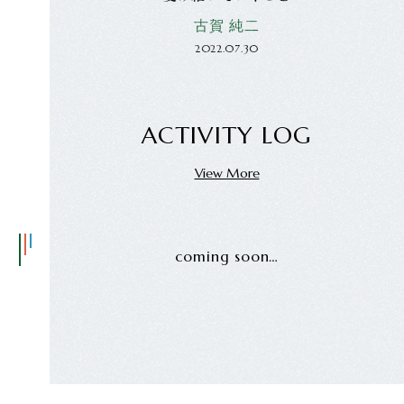
古賀 純二
2022.07.30
ACTIVITY LOG
View More
coming soon…