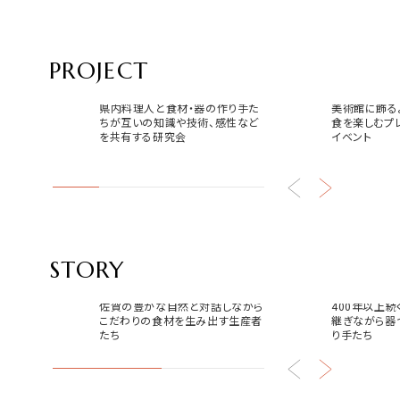
PROJECT
サガマリアージュラボ
USEUM 
県内料理人と食材・器の作り手た
美術館に飾る
ちが互いの知識や技術、感性など
食を楽しむプ
を共有する研究会
イベント
STORY
食
器
佐賀の豊かな自然と対話しながら
400年以上
こだわりの食材を生み出す生産者
継ぎながら器
たち
り手たち