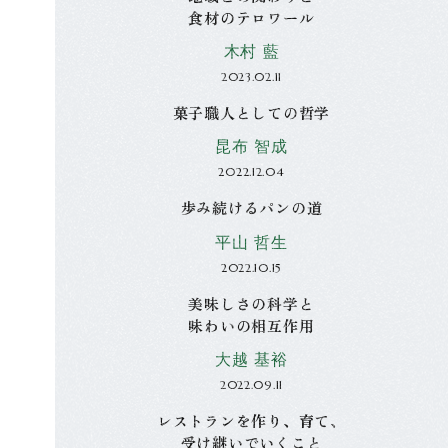
食材のテロワール
木村 藍
2023.02.11
菓子職人としての哲学
昆布 智成
2022.12.04
歩み続けるパンの道
平山 哲生
2022.10.15
美味しさの科学と
味わいの相互作用
大越 基裕
2022.09.11
レストランを作り、育て、
受け継いでいくこと