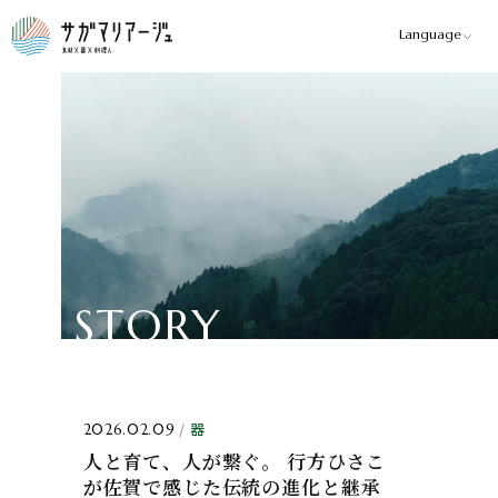
Language
>
S
T
O
R
Y
器
2026.02.09
人と育て、人が繋ぐ。 行方ひさこ
が佐賀で感じた伝統の進化と継承