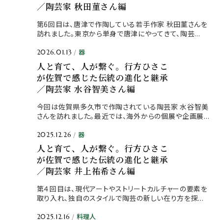
／陶芸家 秋田菫さん編
第6回目は、唐津で作陶している若手作家 秋田菫さんを
訪れました。東京から単身で唐津にやってきて、陶芸...
器
2026.01.13
人と育て、人が繋ぐ。行方ひさこ
が佐賀で感じた伝統の進化と継承
／陶芸家 水谷智美さん編
今回は佐賀県多久市で作陶されている陶芸家 水谷智美
さんを訪れました。最近では、海外からの個展や企画展...
器
2025.12.26
人と育て、人が繋ぐ。行方ひさこ
が佐賀で感じた伝統の進化と継承
／陶芸家 井上祐希さん編
第４回目は、現代アートやストリートカルチャーの要素を
取り入れ、独自のスタイルで陶芸の新しい在り方を探...
料理人
2025.12.16