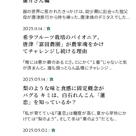
庸介さん編
器の世界に惹かれたきっかけは、幼少期に出会った祖父
母が唐津旅行から持ち帰った、唐津焼のデミタスでした...
食
2025.11.14
希少フルーツ栽培のパイオニア、
唐津「富田農園」が農家魂をかけ
てチャレンジし続ける理由
「俺には悪か癖のあるとさ。とにかく“１番”じゃないと気
が済まんと。 誰も扱っとらん品種にチャレンジ...
食
2025.05.14
梨のような味と食感に固定概念が
バグる キミは、白石れんこん「蓮
恋」を知っているか？
「私が育てている『蓮恋』は糖度が高く、夏から早秋にか
けては“梨のよう”、そして冬は“栗のよう”だとも...
食
2025.05.02