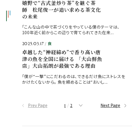
嬉野で“古式釜炒り茶”を継ぐ茶
師 松尾俊一が追い求める茶文化
の未来
「こんな山の中で茶づくりをやっている僕のテーマは、
100年近く前からこの辺りで育てられてきた在来...
食
2025.03.17
卓越した“神経締め”で香り高い唐
津の魚を全国に届ける 「大山鮮魚
店」大山拓朗が最強である理由
「僕が“一撃”にこだわるのは、できるだけ魚にストレスを
かけたくないから。 魚を締めることは“おいし...
Prev Page
/
Next Page
1
2