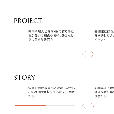
PROJECT
サガマリアージュラボ
USEUM 
県内料理人と食材・器の作り手た
美術館に飾る
ちが互いの知識や技術、感性など
食を楽しむプ
を共有する研究会
イベント
STORY
食
器
佐賀の豊かな自然と対話しながら
400年以上
こだわりの食材を生み出す生産者
継ぎながら器
たち
り手たち