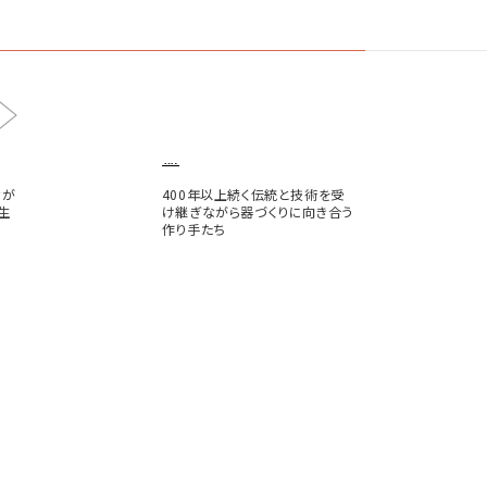
器
なが
400年以上続く伝統と技術を受
生
け継ぎながら器づくりに向き合う
作り手たち