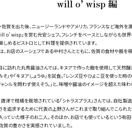
will o’ wisp 編
・佐賀を出た後、ニュージーランドやアメリカ、フランスなど海外を渡
will o' wisp」を営む光安シェフ。フレンチをベースとしながらも
楽しめるビストロとして料理を提供されています。
は、お店のスーシェフである中村さんとともに、佐賀の食材や器を視
目に訪れた丸秀醤油さんでは、キヌアで作った麹を使用して天然醸
みそ」や「キヌアしょうゆ」を試食。「レンズ豆やひよこ豆を使った時
ジャンルを問わず使えそう。」と、味噌や醤油のイメージを超えた味わ
、唐津で柑橘を栽培されている「シトラスプラス」さんでは、自社製
さを追求するために代表の上野さんがこれまで取り組んでこられた
入っていた様子のお二人。そのほか、お店でも使っているという有
佐賀の豊かさを実感されていました。