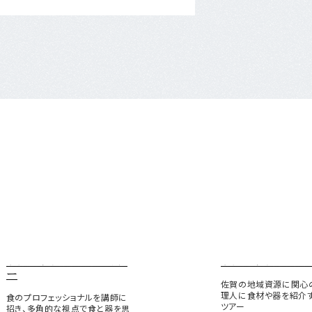
サガマリアージュセミナ
サガマリアージュ
ー
佐賀の地域資源に関心
理人に食材や器を紹介
食のプロフェッショナルを講師に
ツアー
招き、多角的な視点で食と器を思