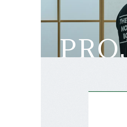
P
R
O