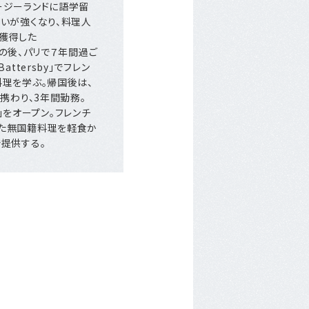
ージーランドに語学留
いが強くなり、料理人
獲得した
。その後、パリで７年間過ご
ttersby」でフレン
料理を学ぶ。帰国後は、
携わり、3年間勤務。
sp」をオープン。フレンチ
た無国籍料理を軽食か
提供する。