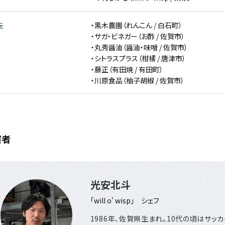
先
・黒木農園（れんこん / 白石町）
・サガ・ビネガー（お酢 / 佐賀市）
・丸秀醤油（醤油・味噌 / 佐賀市）
・シトラスプラス（柑橘 / 唐津市）
・藤正（有田焼 / 有田町）
・川原食品（柚子胡椒 / 佐賀市）
演者
光安北斗
「will o' wisp」 シェフ
1986年、佐賀県生まれ。10代の頃はサッ