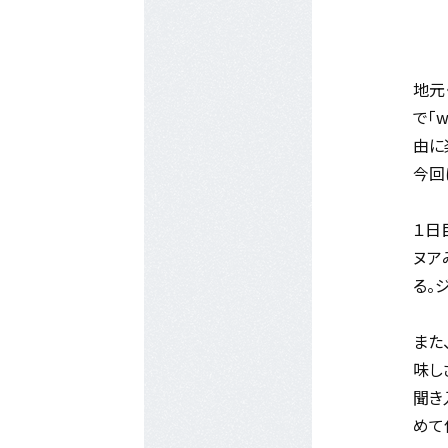
地元
で「
由に
今回
１日
ヌア
る。
また
味し
聞き
めて