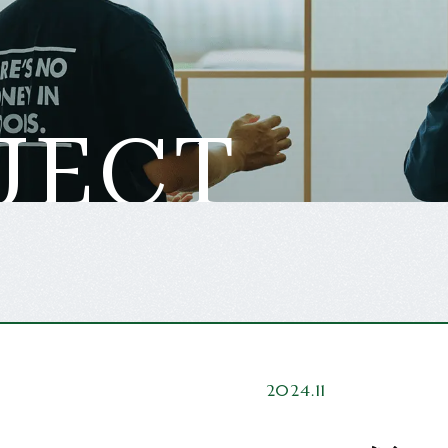
J
E
C
T
2024.11