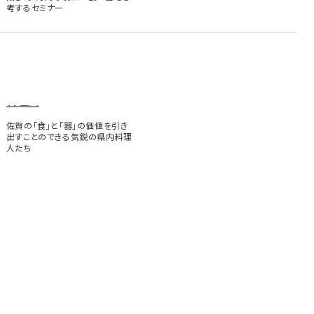
考するセミナー
料理人
佐賀の「食」と「器」の価値を引き
出すことのできる気鋭の県内料理
人たち