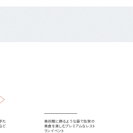
USEUM SAGA
手た
美術館に飾るような器で佐賀の
など
美食を楽しむプレミアムなレスト
ランイベント