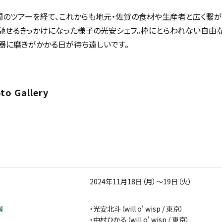
間のツアーを経て、これからも地元・佐賀の食材や生産者と広く繋が
馳せるきっかけになった様子の光安シェフ。枠にとらわれない自由
器に磨きがかかる日が待ち遠しいです。
to Gallery
2024年11月18日（月）～19日（火）
者
・光安北斗（will o' wisp / 東京）
・中村ひかる（will o' wisp / 東京）