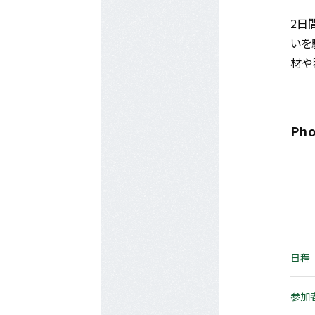
2日
いを
材や
Pho
日程
参加