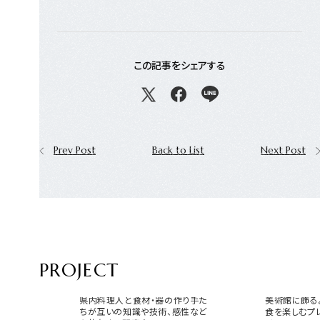
この記事をシェアする
Prev Post
Back to List
Next Post
PROJECT
サガマリアージュラボ
USEUM 
県内料理人と食材・器の作り手た
美術館に飾る
ちが互いの知識や技術、感性など
食を楽しむプ