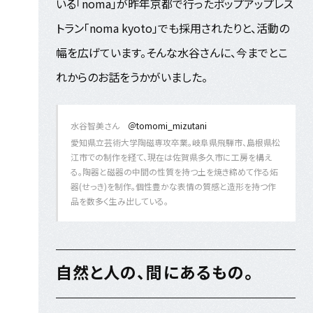
いる「noma」が昨年京都で行ったポップアップレス
トラン「noma kyoto」でも採用されたりと、活動の
幅を広げています。そんな水谷さんに、今までとこ
れからのお話をうかがいました。
水谷智美さん
＠tomomi_mizutani
愛知県立芸術大学陶磁専攻卒業。岐阜県飛騨市、島根県松
江市での制作を経て、現在は佐賀県多久市に工房を構え
る。陶器と磁器の中間の性質を持つ土を焼き締めて作る炻
器(せっき)を制作。個性豊かな表情の質感と造形を持つ作
品を数多く生み出している。
自然と人の、間にあるもの。