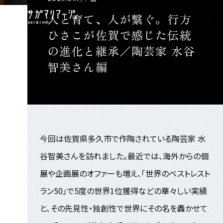
人と育て、人が繋ぐ。行方
Language
ひさこが佐賀で感じた伝統
の進化と継承／陶芸家 水谷
智美さん編
今回は佐賀県多久市で作陶されている陶芸家 水
谷智美さんを訪れました。最近では、海外からの個
展や企画展のオファーも増え、「世界のベストレスト
ラン50」で5度の世界1位獲得などの華々しい実績
と、その先見性・独創性で世界にその名を轟かせて