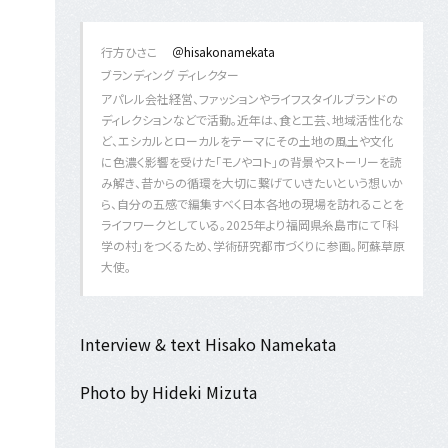
行方ひさこ
＠hisakonamekata
ブランディング ディレクター
アパレル会社経営、ファッションやライフスタイルブランドの
ディレクションなどで活動。近年は、食と工芸、地域活性化な
ど、エシカルとローカルをテーマにその土地の風土や文化
に色濃く影響を受けた「モノやコト」の背景やストーリーを読
み解き、昔からの循環を大切に繋げていきたいという想いか
ら、自分の五感で編集すべく日本各地の現場を訪れることを
ライフワークとしている。2025年より福岡県糸島市にて「科
学の村」をつくるため、学術研究都市づくりに参画。阿蘇草原
大使。
Interview & text Hisako Namekata
Photo by Hideki Mizuta