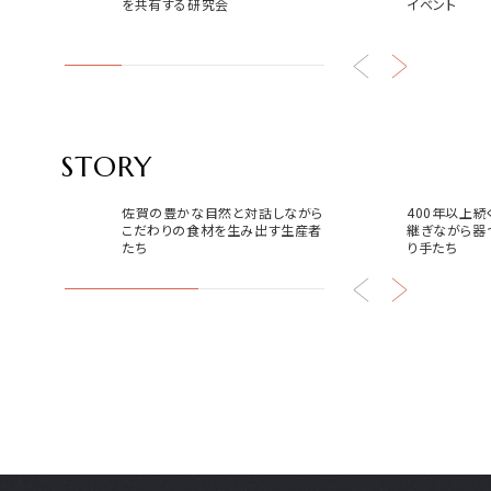
を共有する研究会
イベント
STORY
食
器
佐賀の豊かな自然と対話しながら
400年以上
こだわりの食材を生み出す生産者
継ぎながら器
たち
り手たち