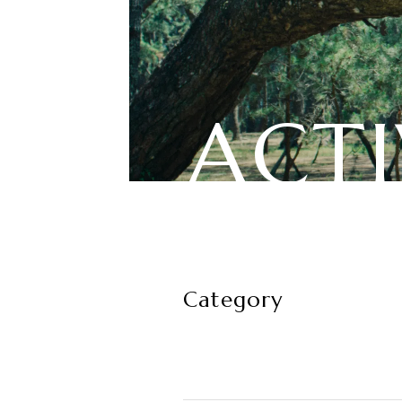
A
C
T
I
Category