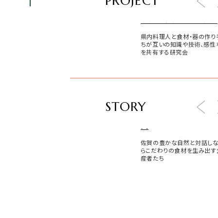
PROJECT
サガマリアージュラボ
県内料理人と食材・器の作り
ちが互いの知識や技術、感性
を共有する研究会
STORY
食
佐賀の豊かな自然と対話し
らこだわりの食材を生み出す
産者たち