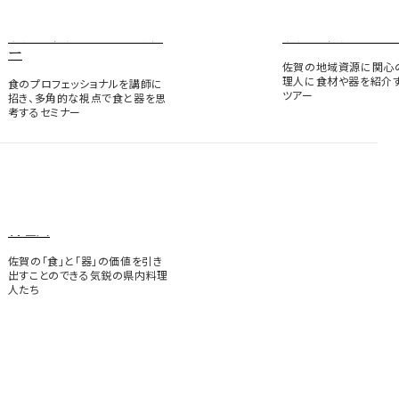
サガマリアージュセミナ
サガマリアージュ
ー
佐賀の地域資源に関心
理人に食材や器を紹介
食のプロフェッショナルを講師に
ツアー
招き、多角的な視点で食と器を思
考するセミナー
料理人
佐賀の「食」と「器」の価値を引き
出すことのできる気鋭の県内料理
人たち