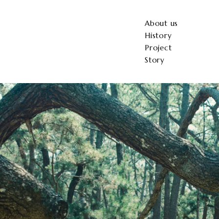
About us
History
Project
Story