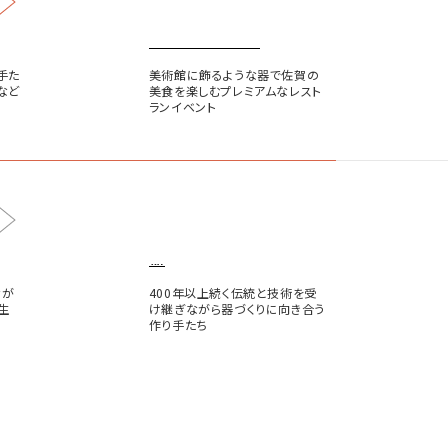
USEUM SAGA
手た
美術館に飾るような器で佐賀の
など
美食を楽しむプレミアムなレスト
ランイベント
器
なが
400年以上続く伝統と技術を受
生
け継ぎながら器づくりに向き合う
作り手たち